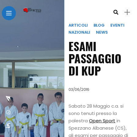
ARTICOLI
BLOG
EVENTI
NAZIONALI
NEWS
ESAMI
PASSAGGIO
DI KUP
03/06/2016
Sabato 28 Maggio c.a. si
sono tenuti presso la
palestra
Open Sport
in
Spezzano Albanese (CS),
gli esami per passaggio di