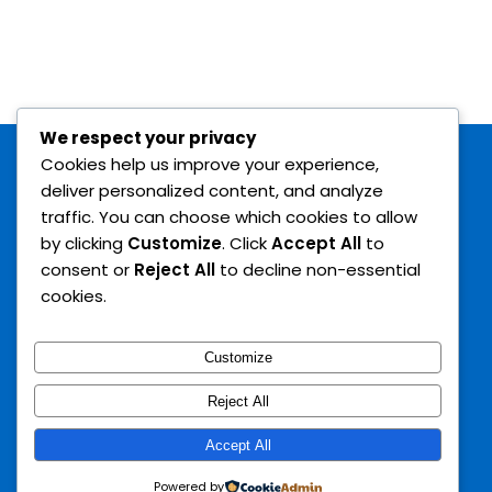
Do
Alimentazione
e
Benessere
We respect your privacy
Calendario
Cookies help us improve your experience,
deliver personalized content, and analyze
Eventi
traffic. You can choose which cookies to allow
Chi
by clicking
Customize
. Click
Accept All
to
consent or
Reject All
to decline non-essential
Siamo
cookies.
Istruttori
Contattaci
Customize
Reject All
© 2022 ASD INVICTUS ACADEMY - C.F. 94037890780 | Tutti i
Search
Accept All
diritti riservati.
Sviluppo a cura di Ivano Diodati.
Powered by