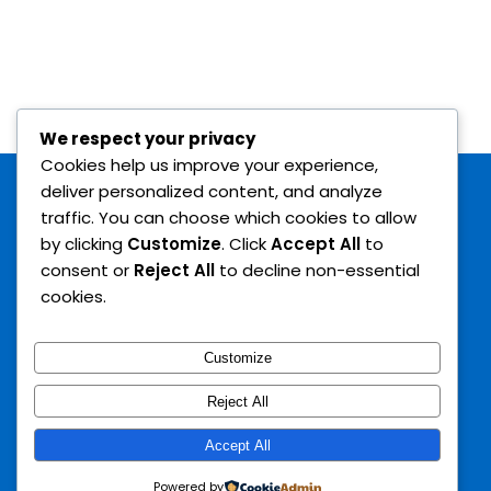
We respect your privacy
Cookies help us improve your experience,
deliver personalized content, and analyze
traffic. You can choose which cookies to allow
by clicking
Customize
. Click
Accept All
to
consent or
Reject All
to decline non-essential
cookies.
Customize
Reject All
© 2022 ASD INVICTUS ACADEMY - C.F. 94037890780 | Tutti i
Accept All
diritti riservati.
Sviluppo a cura di Ivano Diodati.
Powered by