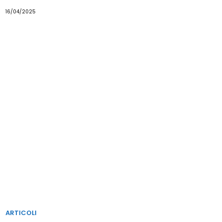
16/04/2025
Home
I
Princìpi
del
Taekwon-
Do
Alimentazione
e
Benessere
Calendario
Eventi
ARTICOLI
Chi