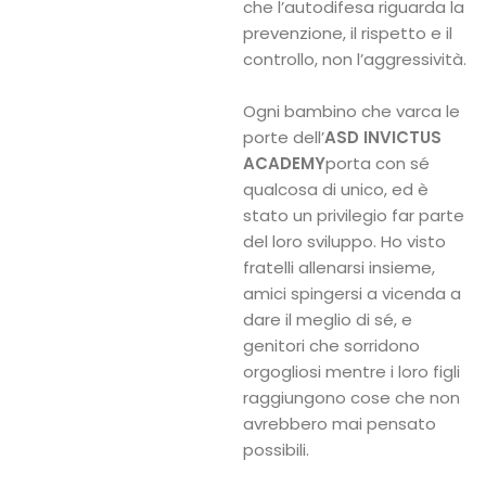
che l’autodifesa riguarda la
prevenzione, il rispetto e il
controllo, non l’aggressività.
Ogni bambino che varca le
porte dell’
ASD INVICTUS
ACADEMY
porta con sé
qualcosa di unico, ed è
stato un privilegio far parte
del loro sviluppo. Ho visto
fratelli allenarsi insieme,
amici spingersi a vicenda a
dare il meglio di sé, e
genitori che sorridono
Home
orgogliosi mentre i loro figli
raggiungono cose che non
I
avrebbero mai pensato
Princìpi
possibili.
del