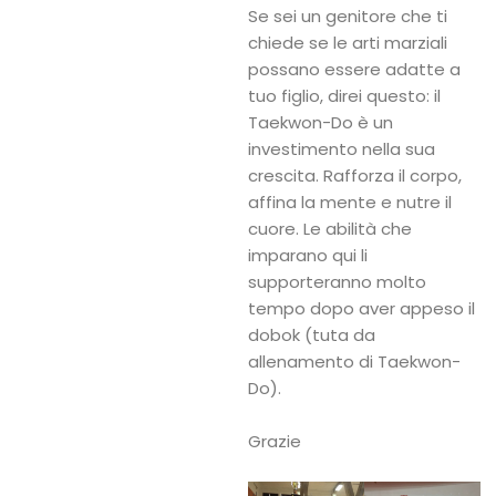
Se sei un genitore che ti
Taekwon-
chiede se le arti marziali
possano essere adatte a
Do
tuo figlio, direi questo: il
Alimentazione
Taekwon-Do è un
e
investimento nella sua
crescita. Rafforza il corpo,
Benessere
affina la mente e nutre il
Calendario
cuore. Le abilità che
imparano qui li
Eventi
supporteranno molto
Chi
tempo dopo aver appeso il
dobok (tuta da
Siamo
allenamento di Taekwon-
Istruttori
Do).
Contattaci
Grazie