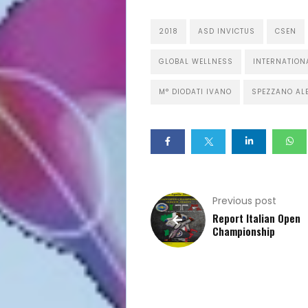
Princìpi
del
2018
ASD INVICTUS
CSEN
Taekwon-
GLOBAL WELLNESS
INTERNATION
Do
M° DIODATI IVANO
SPEZZANO AL
Alimentazione
e
Benessere
Previous post
Calendario
Report Italian Open
Championship
Eventi
Chi
Siamo