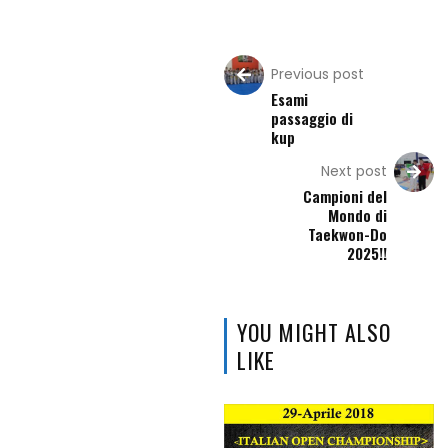
I
Princìpi
Previous post
del
Esami
passaggio di
Taekwon-
kup
Do
Next post
Alimentazione
Campioni del
Mondo di
e
Taekwon-Do
2025!!
Benessere
Calendario
YOU MIGHT ALSO
Eventi
LIKE
Chi
Siamo
Istruttori