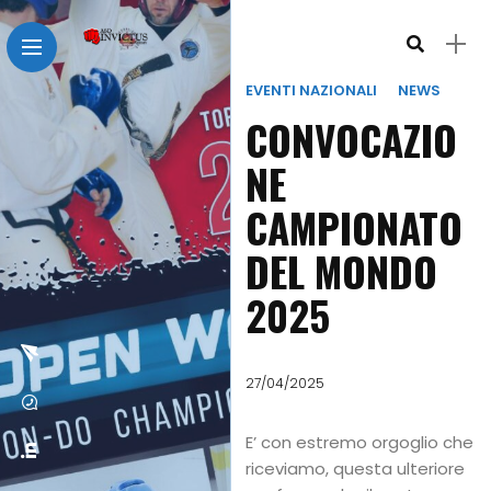
EVENTI NAZIONALI
NEWS
CONVOCAZIO
NE
CAMPIONATO
DEL MONDO
2025
27/04/2025
E’ con estremo orgoglio che
riceviamo, questa ulteriore