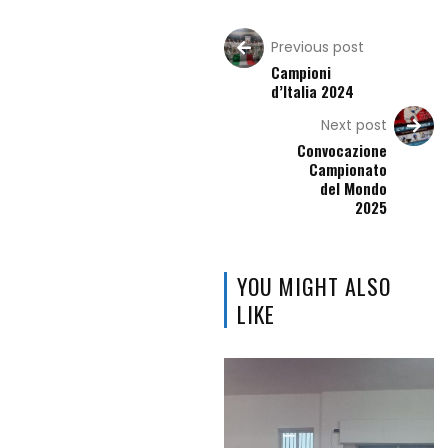
Previous post
Campioni
d’Italia 2024
Next post
Convocazione
Campionato
Home
del Mondo
2025
I
Princìpi
YOU MIGHT ALSO
del
LIKE
Taekwon-
Do
Alimentazione
e