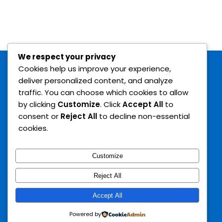
Siamo
Istruttori
Contattaci
We respect your privacy
Cookies help us improve your experience,
deliver personalized content, and analyze
Search
traffic. You can choose which cookies to allow
by clicking
Customize
. Click
Accept All
to
consent or
Reject All
to decline non-essential
cookies.
Customize
Reject All
© 2022 ASD INVICTUS ACADEMY - C.F. 94037890780 | Tutti i
Accept All
diritti riservati.
Sviluppo a cura di Ivano Diodati.
Powered by