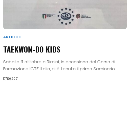
Home
I
Princìpi
ARTICOLI
del
TAEKWON-DO KIDS
Taekwon-
Sabato 9 ottobre a Rimini, in occasione del Corso di
Do
Formazione ICTF Italia, si è tenuto il primo Seminario...
Alimentazione
17/10/2021
e
Benessere
Calendario
Eventi
Chi