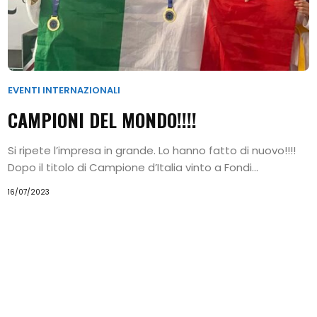
Home
I
Princìpi
EVENTI INTERNAZIONALI
del
CAMPIONI DEL MONDO!!!!
Taekwon-
Si ripete l’impresa in grande. Lo hanno fatto di nuovo!!!!
Do
Dopo il titolo di Campione d’Italia vinto a Fondi...
Alimentazione
16/07/2023
e
Benessere
Calendario
Eventi
Chi