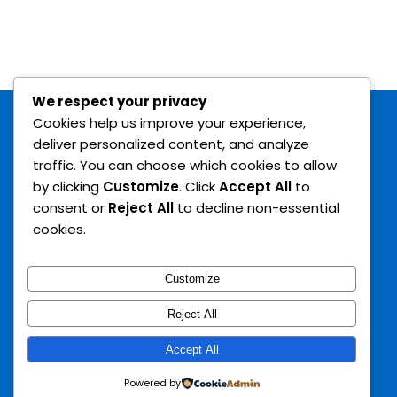
Siamo
Istruttori
Contattaci
We respect your privacy
Cookies help us improve your experience,
deliver personalized content, and analyze
Search
traffic. You can choose which cookies to allow
by clicking
Customize
. Click
Accept All
to
consent or
Reject All
to decline non-essential
cookies.
Customize
Reject All
© 2022 ASD INVICTUS ACADEMY - C.F. 94037890780 | Tutti i
Accept All
diritti riservati.
Sviluppo a cura di Ivano Diodati.
Powered by