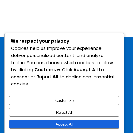
Chi
Siamo
Istruttori
Contattaci
We respect your privacy
Cookies help us improve your experience,
Search
deliver personalized content, and analyze
traffic. You can choose which cookies to allow
by clicking
Customize
. Click
Accept All
to
consent or
Reject All
to decline non-essential
cookies.
Customize
Reject All
© 2022 ASD INVICTUS ACADEMY - C.F. 94037890780 | Tutti i
Accept All
diritti riservati.
Sviluppo a cura di Ivano Diodati.