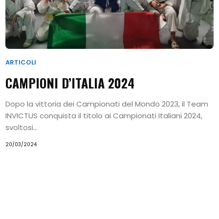
Home
I
ARTICOLI
Princìpi
CAMPIONI D’ITALIA 2024
del
Taekwon-
Dopo la vittoria dei Campionati del Mondo 2023, il Team
INVICTUS conquista il titolo ai Campionati Italiani 2024,
Do
svoltosi...
Alimentazione
20/03/2024
e
Benessere
Calendario
Eventi